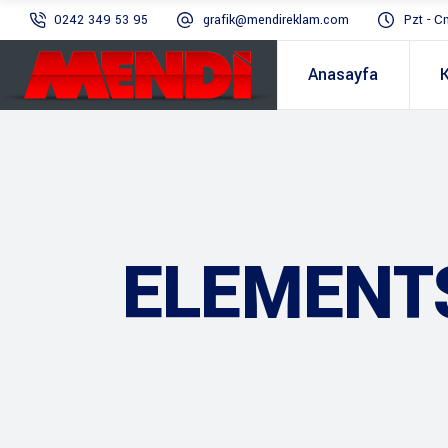
0242 349 53 95
grafik@mendireklam.com
Pzt - C
Anasayfa
ELEMENT