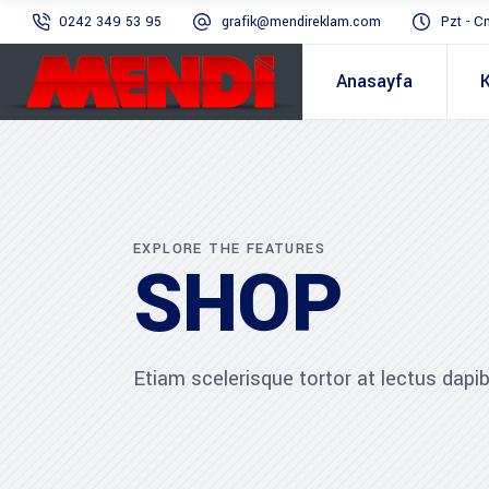
0242 349 53 95
grafik@mendireklam.com
Pzt - C
Anasayfa
EXPLORE THE FEATURES
SHOP
Etiam scelerisque tortor at lectus dap