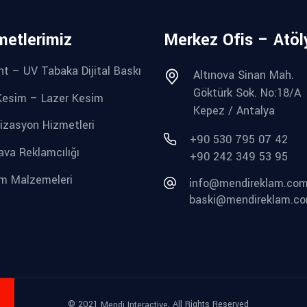
metlerimiz
Merkez Ofis – Atöl
nt – UV Tabaka Dijital Baskı
Altınova Sinan Mah.
Göktürk Sok. No:18/A
esim – Lazer Kesim
Kepez / Antalya
izasyon Hizmetleri
+90 530 795 07 42
ava Reklamcılığı
+90 242 349 53 95
m Malzemeleri
info@mendireklam.co
baski@mendireklam.c
© 2021
, All Rights Reserved
Mendi Interactive