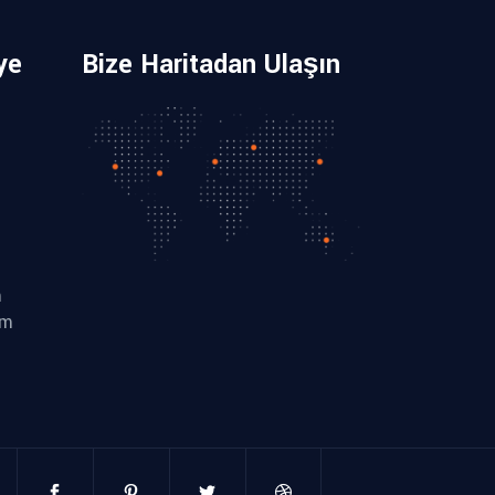
ye
Bize Haritadan Ulaşın
m
om