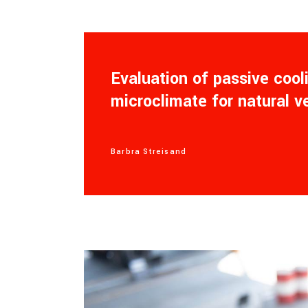
Evaluation of passive coo
microclimate for natural v
Barbra Streisand