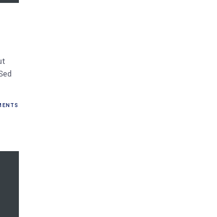
ut
 Sed
ENTS