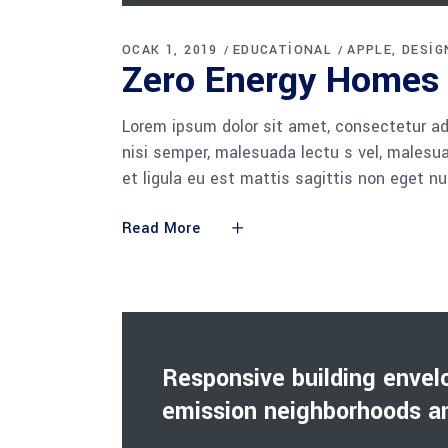
oynatıcı
OCAK 1, 2019
EDUCATIONAL
APPLE
DESIG
Zero Energy Homes
Lorem ipsum dolor sit amet, consectetur adi
nisi semper, malesuada lectu s vel, malesua
et ligula eu est mattis sagittis non eget n
Read More
Responsive building envel
emission neighborhoods an