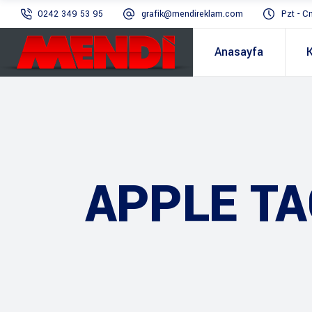
0242 349 53 95
grafik@mendireklam.com
Pzt - C
Anasayfa
APPLE TA