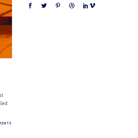
ut
 Sed
ENTS