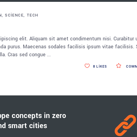
tuşları
ile
N
SCIENCE
TECH
sesi
artırın
ya
piscing elit. Aliquam sit amet condimentum nisi. Curabitur 
da
da purus. Maecenas sodales facilisis ipsum vitae facilisis.
azaltın.
ulla. Cras sed congue
8
LIKES
COMM
ope concepts in zero
d smart cities