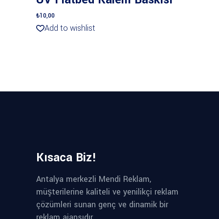
of 5
₺
10,00
Add to wishlist
Kısaca Biz!
Antalya merkezli Mendi Reklam,
müşterilerine kaliteli ve yenilikçi reklam
çözümleri sunan genç ve dinamik bir
reklam ajansıdır.