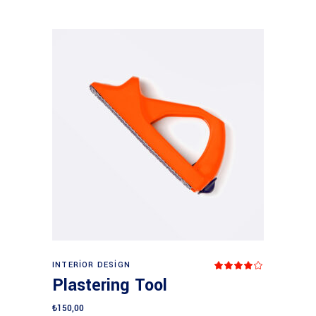
Add to cart
INTERIOR DESIGN
Rated
4.00
Plastering Tool
out
of 5
₺
150,00