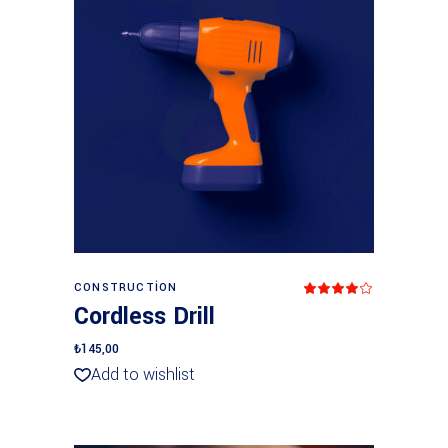
Add to cart
CONSTRUCTION
Rated
4.00
Cordless Drill
out
of 5
₺
145,00
Add to wishlist