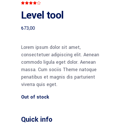
Rated
1
4.00
Level tool
out
of 5
based
on
customer
₺
73,00
rating
Lorem ipsum dolor sit amet,
consectetuer adipiscing elit. Aenean
commodo ligula eget dolor. Aenean
massa. Cum sociis Theme natoque
penatibus et magnis dis parturient
viverra quis eget.
Out of stock
Quick info