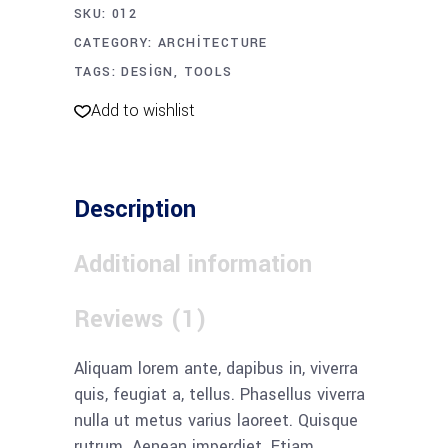
SKU:
012
CATEGORY:
ARCHITECTURE
TAGS:
DESIGN
,
TOOLS
Add to wishlist
Description
Additional information
Reviews (1)
Aliquam lorem ante, dapibus in, viverra
quis, feugiat a, tellus. Phasellus viverra
nulla ut metus varius laoreet. Quisque
rutrum. Aenean imperdiet. Etiam